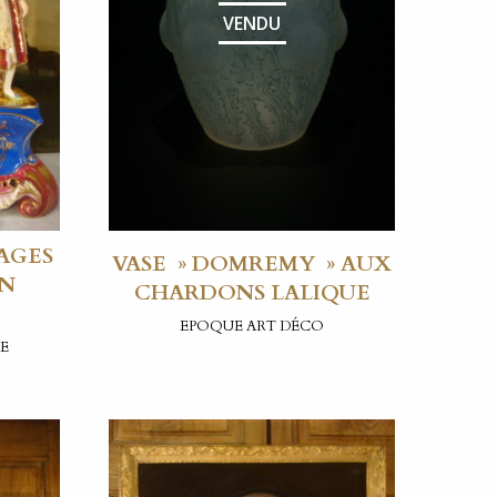
VENDU
AGES
VASE » DOMREMY » AUX
EN
CHARDONS LALIQUE
EPOQUE ART DÉCO
E