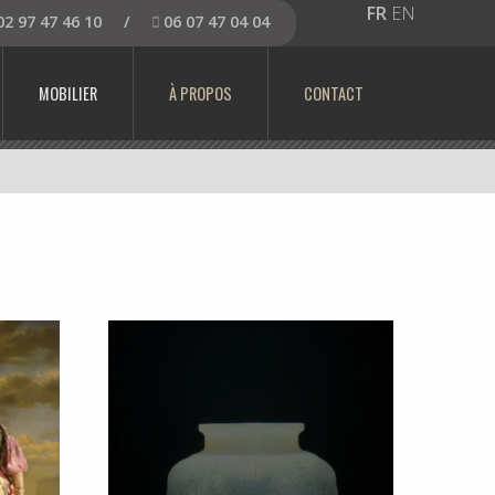
FR
EN
2 97 47 46 10
/
06 07 47 04 04
MOBILIER
À PROPOS
CONTACT