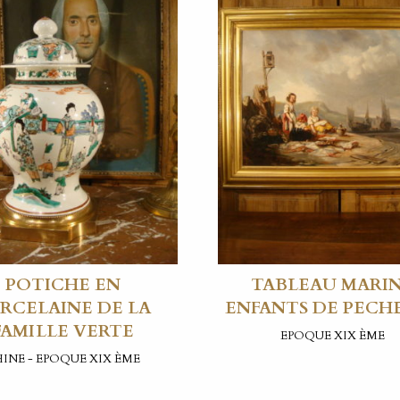
POTICHE EN
TABLEAU MARI
RCELAINE DE LA
ENFANTS DE PECH
FAMILLE VERTE
EPOQUE XIX ÈME
INE - EPOQUE XIX ÈME