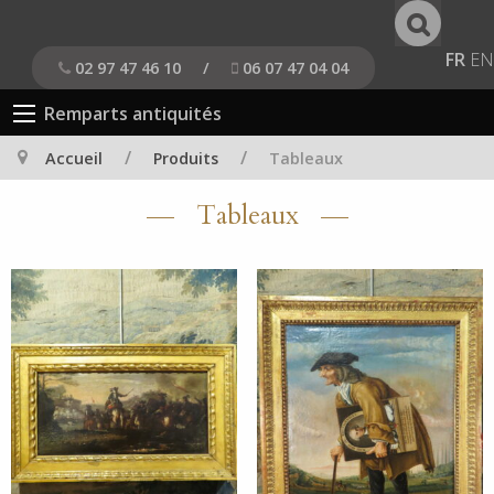
FR
EN
02 97 47 46 10
/
06 07 47 04 04
Remparts antiquités
/
/
Accueil
Produits
Tableaux
Tableaux