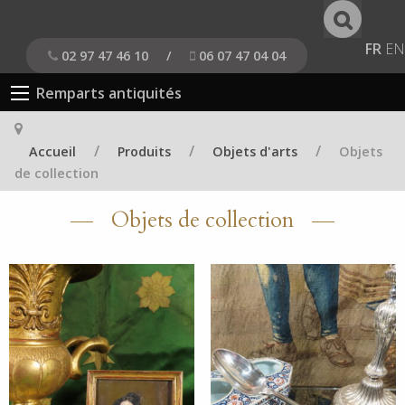
FR
EN
02 97 47 46 10
/
06 07 47 04 04
Remparts antiquités
/
/
/
Accueil
Produits
Objets d'arts
Objets
de collection
Objets de collection