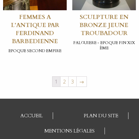
FEMMES A
SCULPTURE EN
L’ANTIQUE PAR
BRONZE JEUNE
FERDINAND
TROUBADOUR
BARBEDIENNE
FALGUIERE - EPOQUE FIN XIX
ÈME
EPOQUE SECOND EMPIRE
1
2
3
→
ACCUEIL
PLAN DU SITE
MENTIONS LÉGALES