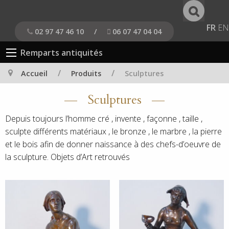
FR
EN
02 97 47 46 10
/
06 07 47 04 04
Remparts antiquités
/
/
Accueil
Produits
Sculptures
Sculptures
Depuis toujours l’homme cré , invente , façonne , taille ,
sculpte différents matériaux , le bronze , le marbre , la pierre
et le bois afin de donner naissance à des chefs-d’oeuvre de
la sculpture. Objets d’Art retrouvés