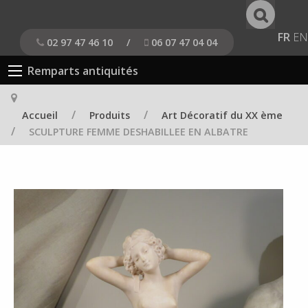
FR
EN
02 97 47 46 10
/
06 07 47 04 04
Remparts antiquités
/
/
Accueil
Produits
Art Décoratif du XX ème
/
SCULPTURE FEMME DESHABILLEE EN ALBATRE