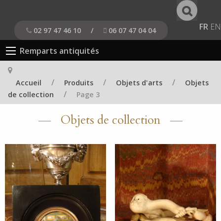
FR
EN
02 97 47 46 10
/
06 07 47 04 04
Remparts antiquités
/
/
/
Accueil
Produits
Objets d'arts
Objets
/
de collection
Page 3
Objets de collection