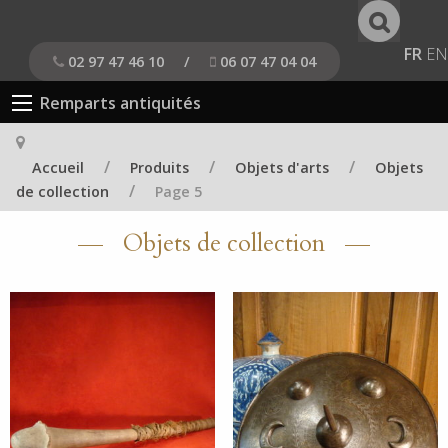
FR
EN
02 97 47 46 10
/
06 07 47 04 04
Remparts antiquités
/
/
/
Accueil
Produits
Objets d'arts
Objets
/
de collection
Page 5
Objets de collection