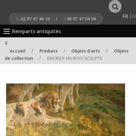
FR
EN
02 97 47 46 10
/
06 07 47 04 04
Remparts antiquités
/
/
/
Accueil
Produits
Objets d'arts
Objets
/
de collection
ENCRIER EN BOIS SCULPTE