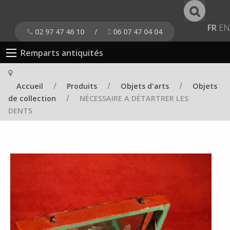
FR
EN
02 97 47 46 10
/
06 07 47 04 04
Remparts antiquités
/
/
/
Accueil
Produits
Objets d'arts
Objets
/
de collection
NÉCESSAIRE A DÉTARTRER LES
DENTS