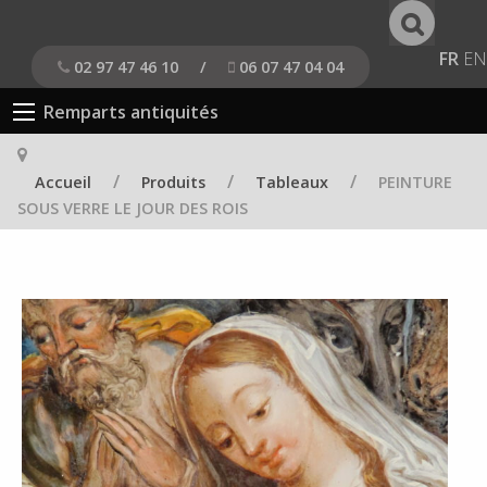
FR
EN
02 97 47 46 10
/
06 07 47 04 04
Remparts antiquités
/
/
/
Accueil
Produits
Tableaux
PEINTURE
SOUS VERRE LE JOUR DES ROIS