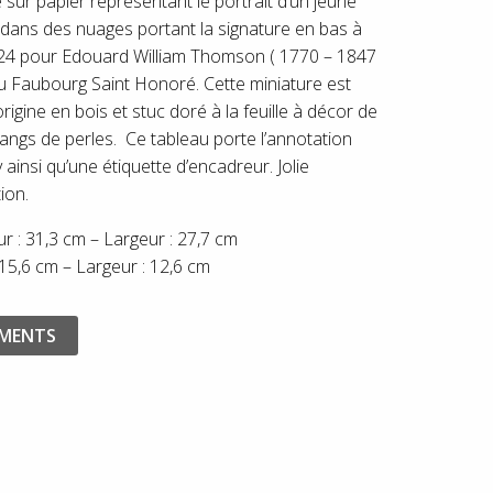
 sur papier représentant le portrait d’un jeune
 dans des nuages portant la signature en bas à
24 pour Edouard William Thomson ( 1770 – 1847
du Faubourg Saint Honoré. Cette miniature est
igine en bois et stuc doré à la feuille à décor de
rangs de perles. Ce tableau porte l’annotation
 ainsi qu’une étiquette d’encadreur. Jolie
ion.
 : 31,3 cm – Largeur : 27,7 cm
15,6 cm – Largeur : 12,6 cm
EMENTS