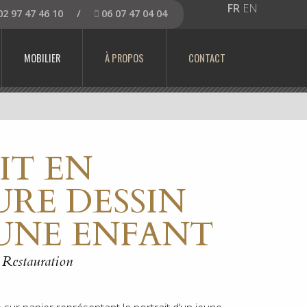
FR
EN
2 97 47 46 10
/
06 07 47 04 04
MOBILIER
À PROPOS
CONTACT
IT EN
URE DESSIN
EUNE ENFANT
Restauration