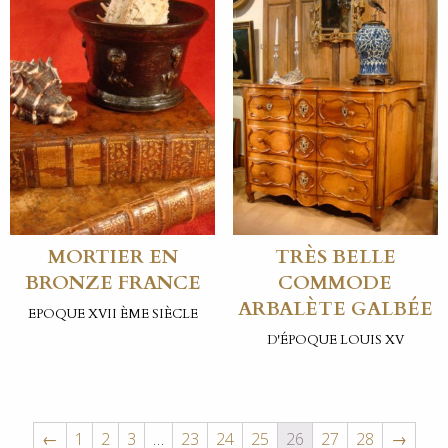
MORTIER EN
TRÈS BELLE
BRONZE FRANCE
COMMODE
ARBALÈTE GALBÉE
EPOQUE XVII ÈME SIÈCLE
D'ÉPOQUE LOUIS XV
←
1
2
3
…
23
24
25
26
27
28
→