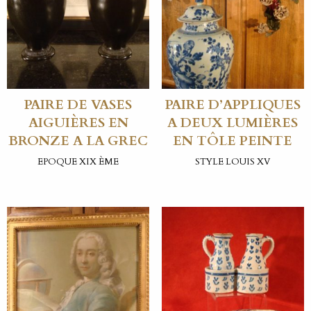
PAIRE DE VASES
PAIRE D’APPLIQUES
AIGUIÈRES EN
A DEUX LUMIÈRES
BRONZE A LA GREC
EN TÔLE PEINTE
EPOQUE XIX ÈME
STYLE LOUIS XV