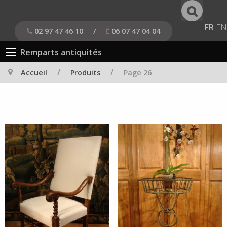
FR
EN
02 97 47 46 10
/
06 07 47 04 04
Remparts antiquités
/
/
Accueil
Produits
Page 26