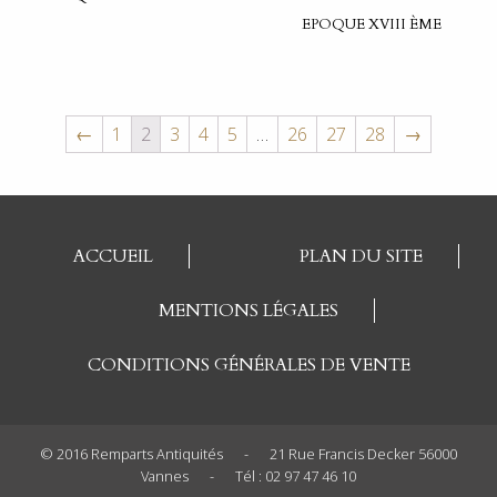
EPOQUE XVIII ÈME
←
1
2
3
4
5
…
26
27
28
→
ACCUEIL
PLAN DU SITE
MENTIONS LÉGALES
CONDITIONS GÉNÉRALES DE VENTE
© 2016 Remparts Antiquités
-
21 Rue Francis Decker 56000
Vannes
-
Tél : 02 97 47 46 10