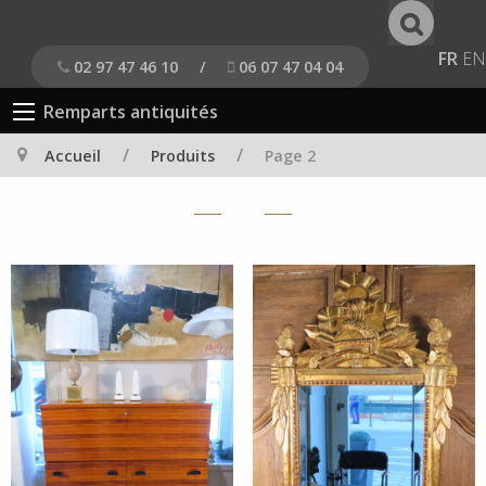
FR
EN
02 97 47 46 10
/
06 07 47 04 04
Remparts antiquités
/
/
Accueil
Produits
Page 2