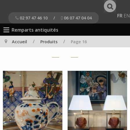
FR
EN
02 97 47 46 10
/
06 07 47 04 04
Remparts antiquités
/
/
Accueil
Produits
Page 16