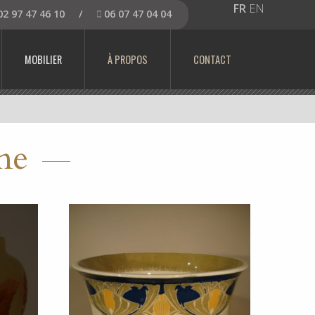
FR
EN
2 97 47 46 10
/
06 07 47 04 04
MOBILIER
À PROPOS
CONTACT
me