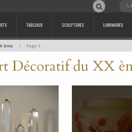
0
ARTS
TABLEAUX
SCULPTURES
LUMINAIRES
/
XX ème
Page 5
rt Décoratif du XX è