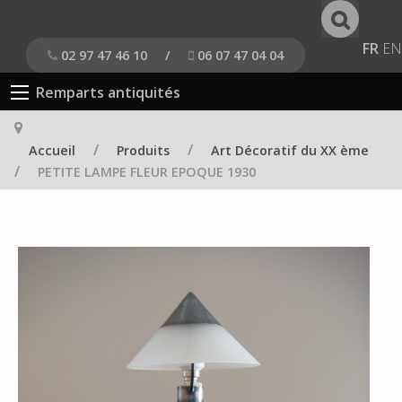
FR
EN
02 97 47 46 10
/
06 07 47 04 04
Remparts antiquités
/
/
Accueil
Produits
Art Décoratif du XX ème
/
PETITE LAMPE FLEUR EPOQUE 1930