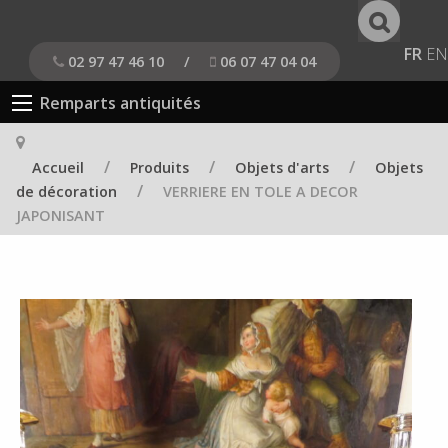
FR
EN
02 97 47 46 10
/
06 07 47 04 04
Remparts antiquités
/
/
/
Accueil
Produits
Objets d'arts
Objets
/
de décoration
VERRIERE EN TOLE A DECOR
JAPONISANT