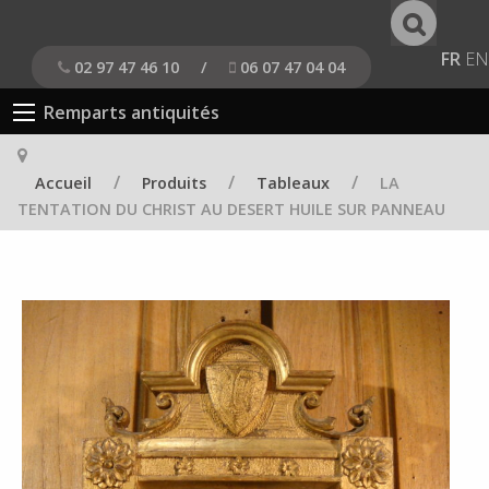
FR
EN
02 97 47 46 10
/
06 07 47 04 04
Remparts antiquités
/
/
/
Accueil
Produits
Tableaux
LA
TENTATION DU CHRIST AU DESERT HUILE SUR PANNEAU