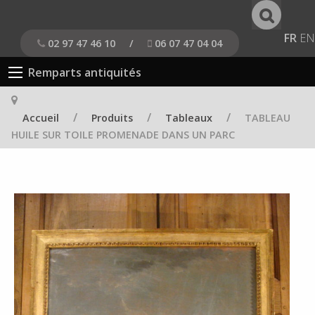
FR
EN
02 97 47 46 10
/
06 07 47 04 04
Remparts antiquités
/
/
/
Accueil
Produits
Tableaux
TABLEAU
HUILE SUR TOILE PROMENADE DANS UN PARC