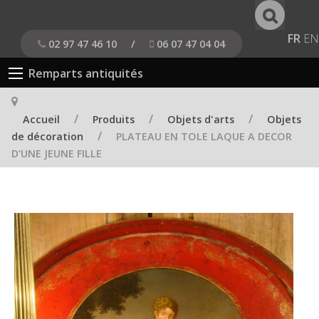
FR
EN
02 97 47 46 10
/
06 07 47 04 04
Remparts antiquités
/
/
/
Accueil
Produits
Objets d'arts
Objets
/
de décoration
PLATEAU EN TOLE LAQUE A DECOR
D’UNE JEUNE FILLE