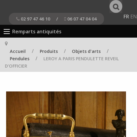
FR
EN
02 97 47 46 10
/
06 07 47 04 04
Remparts antiquités
/
/
/
Accueil
Produits
Objets d'arts
/
Pendules
LEROY A PARIS PENDULETTE REVEIL
D’OFFICIER