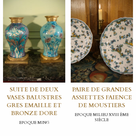
SUITE DE DEUX
PAIRE DE GRANDES
VASES BALUSTRES
ASSIETTES FAIENCE
GRES EMAILLE ET
DE MOUSTIERS
BRONZE DORE
EPOQUE MILIEU XVIII ÈME
SIÈCLE
EPOQUE MING