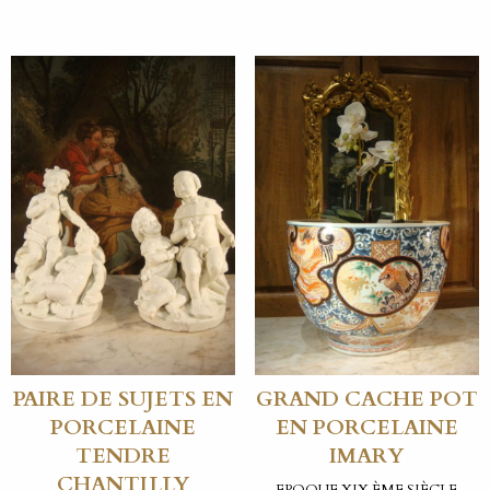
PAIRE DE SUJETS EN
GRAND CACHE POT
PORCELAINE
EN PORCELAINE
TENDRE
IMARY
CHANTILLY
EPOQUE XIX ÈME SIÈCLE