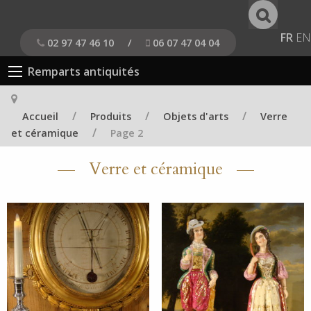
FR
EN
02 97 47 46 10
/
06 07 47 04 04
Remparts antiquités
/
/
/
Accueil
Produits
Objets d'arts
Verre
/
et céramique
Page 2
Verre et céramique